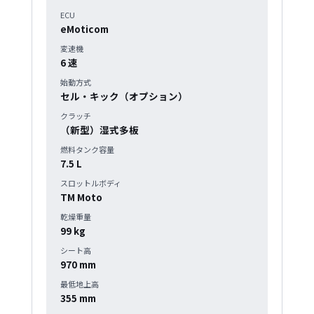
ECU
eMoticom
変速機
6 速
始動方式
セル・キック（オプション）
クラッチ
（新型）湿式多板
燃料タンク容量
7.5 L
スロットルボディ
TM Moto
乾燥重量
99 kg
シート高
970 mm
最低地上高
355 mm