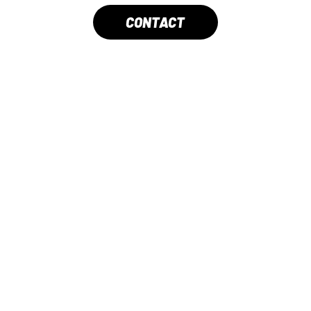
CONTACT
COMPANY
TM
UESAKA Trading lnc.
MOTO
COLUMN&NEWS
DEALER
CONTACT
© COPYRIGHT UESAKA TRADING INC. ALL RIGHTS RESERVED.